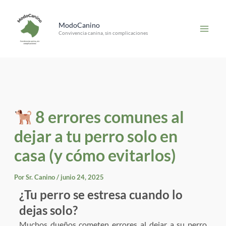
Ir
content
al
ModoCanino
Convivencia canina, sin complicaciones
contenido
8 errores comunes al
dejar a tu perro solo en
casa (y cómo evitarlos)
Por
Sr. Canino
/
junio 24, 2025
¿Tu perro se estresa cuando lo
dejas solo?
Muchos dueños cometen errores al dejar a su perro